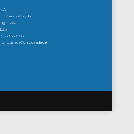
CINA
r de Carles Riba, 68
 Igualada
lona
on: 938 030 038
: cnigualada@cnigualada.cat