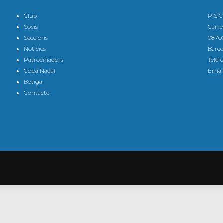
Club
PISI
Socis
Carre
Seccions
08700
Notícies
Barce
Patrocinadors
Teléf
Copa Nadal
Email
Botiga
Contacte