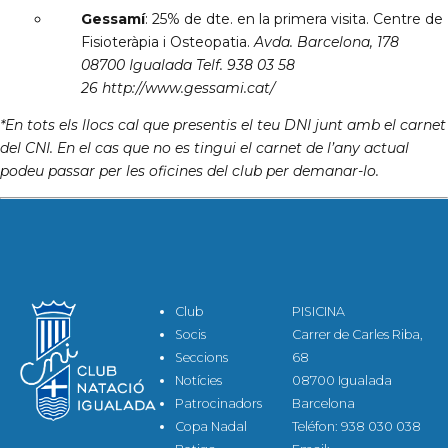
Gessamí
: 25% de dte. en la primera visita. Centre de
Fisioteràpia i Osteopatia.
Avda. Barcelona, 178
08700 Igualada Telf. 938 03 58
26 http://www.gessami.cat/
*En tots els llocs cal que presentis el teu DNI junt amb el carnet
del CNI. En el cas que no es tingui el carnet de l’any actual
podeu passar per les oficines del club per demanar-lo.
Club
PISICINA
Socis
Carrer de Carles Riba,
Seccions
68
Notícies
08700 Igualada
Patrocinadors
Barcelona
Copa Nadal
Teléfon: 938 030 038