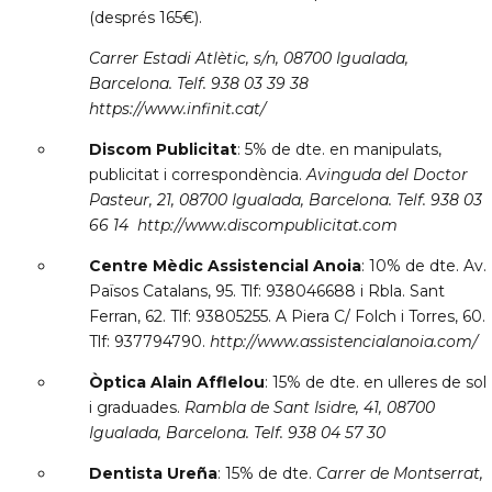
(després 165€).
Carrer Estadi Atlètic, s/n, 08700 Igualada,
Barcelona. Telf. 938 03 39 38
https://www.infinit.cat/
Discom Publicitat
: 5% de dte. en manipulats,
publicitat i correspondència.
Avinguda del Doctor
Pasteur, 21, 08700 Igualada, Barcelona. Telf. 938 03
66 14 http://www.discompublicitat.com
Centre Mèdic Assistencial Anoia
: 10% de dte. Av.
Països Catalans, 95. Tlf: 938046688 i Rbla. Sant
Ferran, 62. Tlf: 93805255. A Piera C/ Folch i Torres, 60.
Tlf: 937794790.
http://www.assistencialanoia.com/
Òptica Alain Afflelou
: 15% de dte. en ulleres de sol
i graduades.
Rambla de Sant Isidre, 41, 08700
Igualada, Barcelona. Telf. 938 04 57 30
Dentista Ureña
: 15% de dte.
Carrer de Montserrat,