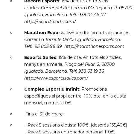
Record Esports
: 15% de dte. en tots els
articles.
Carrer del Rei Ferran d’Antequera, 11, 08700
Igualada, Barcelona. Telf. 938 04 46 07
http://recordsports.com/
Marathon Esports
: 15% de dte. en tots els articles.
Carrer La Torre, 9, 08700 Igualada, Barcelona.
Telf. 93 803 96 89 http://marathonesports.com
Esports Sallés
: 15% de dte. en tots els articles,
menys en armeria.
Plaça del Pilar, 2, 08700
Igualada, Barcelona. Telf. 938 03 19 36
http://www.esportssalles.com/
Complex Esportiu Infinit
: Promocions
específiques al propi centre. 10% dte. en la quota
mensual, matricula 0€.
Fins el 31 de març;
– Pack 5 sessions dietista 100€, (després 135,40€)
– Pack 5 sessions entrenador personal 110€,