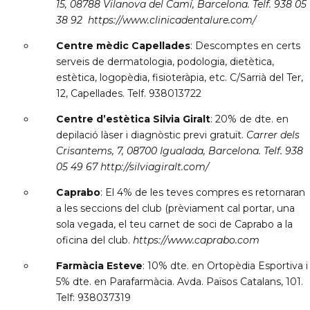
15, 08788 Vilanova del Camí, Barcelona. Telf. 938 05
38 92 https://www.clinicadentalure.com/
Centre mèdic Capellades
: Descomptes en certs
serveis de dermatologia, podologia, dietètica,
estètica, logopèdia, fisioteràpia, etc. C/Sarrià del Ter,
12, Capellades. Telf. 938013722
Centre d’estètica Silvia Giralt
: 20% de dte. en
depilació làser i diagnòstic previ gratuït.
Carrer dels
Crisantems, 7, 08700 Igualada, Barcelona. Telf. 938
05 49 67 http://silviagiralt.com/
Caprabo
: El 4% de les teves compres es retornaran
a les seccions del club (prèviament cal portar, una
sola vegada, el teu carnet de soci de Caprabo a la
oficina del club.
https://www.caprabo.com
Farmàcia Esteve
: 10% dte. en Ortopèdia Esportiva i
5% dte. en Parafarmàcia. Avda. Països Catalans, 101.
Telf: 938037319