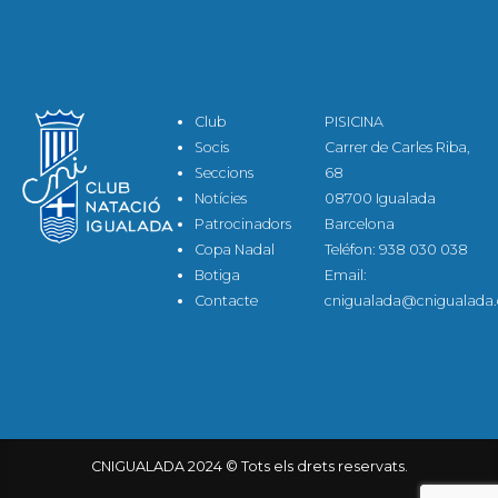
Club
PISICINA
Socis
Carrer de Carles Riba,
Seccions
68
Notícies
08700 Igualada
Patrocinadors
Barcelona
Copa Nadal
Teléfon: 938 030 038
Botiga
Email:
Contacte
cnigualada@cnigualada.
CNIGUALADA 2024 © Tots els drets reservats.