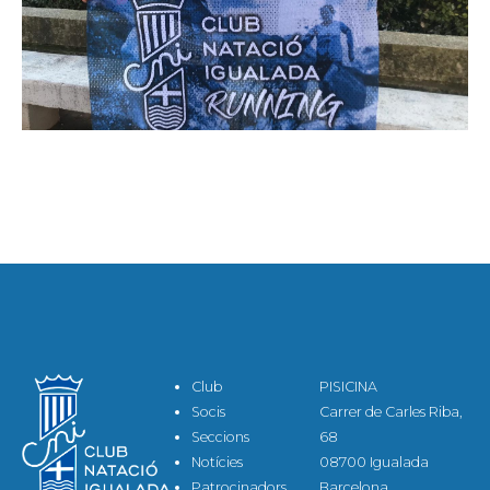
Club
PISICINA
Socis
Carrer de Carles Riba,
Seccions
68
Notícies
08700 Igualada
Patrocinadors
Barcelona