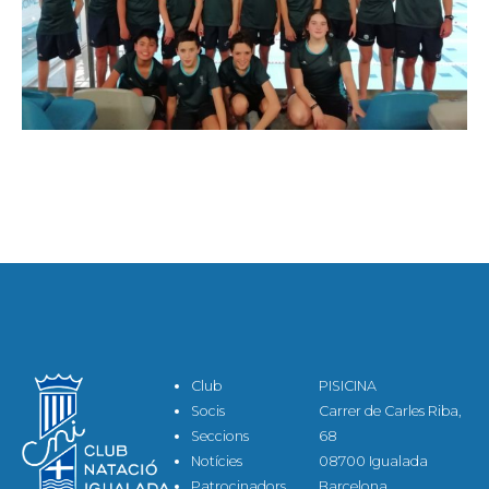
Club
PISICINA
Socis
Carrer de Carles Riba,
Seccions
68
Notícies
08700 Igualada
Patrocinadors
Barcelona