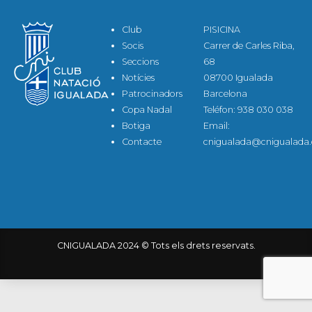
Club
PISICINA
Socis
Carrer de Carles Riba,
Seccions
68
Notícies
08700 Igualada
Patrocinadors
Barcelona
Copa Nadal
Teléfon: 938 030 038
Botiga
Email:
Contacte
cnigualada@cnigualada.
CNIGUALADA 2024 © Tots els drets reservats.