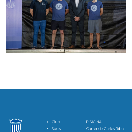
Club
PISICINA
Socis
Carrer de Carles Riba,