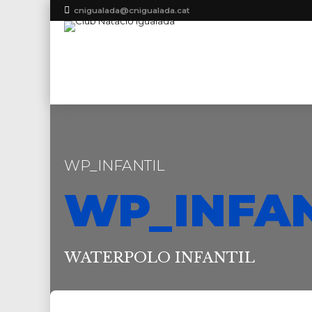
cnigualada@cnigualada.cat
WP_INFANTIL
WP_INFAN
WATERPOLO INFANTIL