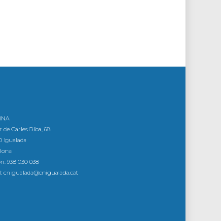
CINA
r de Carles Riba, 68
 Igualada
lona
on: 938 030 038
: cnigualada@cnigualada.cat