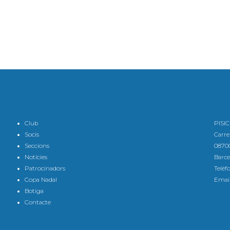
Club
PISI
Socis
Carre
Seccions
08700
Notícies
Barce
Patrocinadors
Teléf
Copa Nadal
Email
Botiga
Contacte